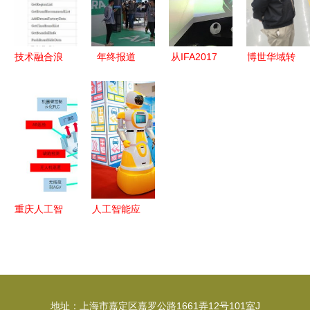
创新驱动发
习”提升学
展
风建设培训
技术融合浪
年终报道
从IFA2017
博世华域转
潮下的预言
丨“人工智
看长虹引领
向系统(烟
区块链、人
能之年”的
人工智能家
台) 国家级
工智能与
希望与警示
电趋势 深
绿色工厂与
5G如何重
应用软件开
度剖析人工
人工智能融
塑软件外包
发领域的深
智能应用软
合发展的典
服务市场
度展望
件开发
范
重庆人工智
人工智能应
能十大应用
用 让机器
场景发布
人成为新时
两江新区引
代的天气预
领创新高光
报员
地址：上海市嘉定区嘉罗公路1661弄12号101室J