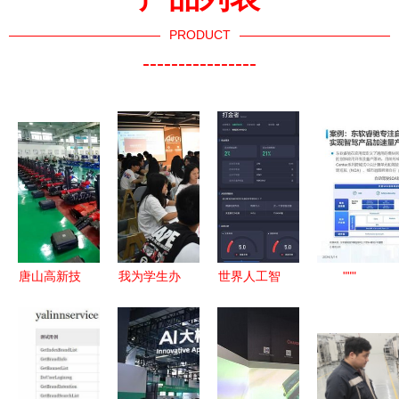
PRODUCT
----------------
唐山高新技
我为学生办
世界人工智
"""
术产业开发
实事 南职
能大会上，
区 以人工
院人工智能
这些AI文化
智能应用软
学院开
产品绝了
件开发助推
展“行动学